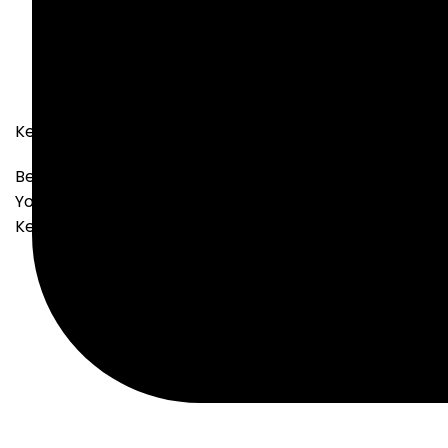
Shopping Cart
Checkout
Order Complete
Keranjang Anda Saat Ini Kosong.
Before Proceed To Checkout You Must Add Some Produ
You Will Find A Lot Of Interesting Products On Our "Shop
Kembali Ke Toko
Phone:0821 3337 4477