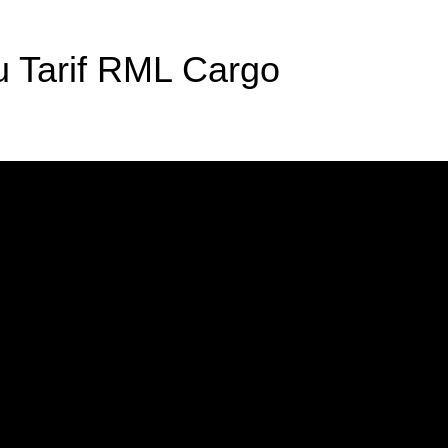
u Tarif RML Cargo
Dari Kami!