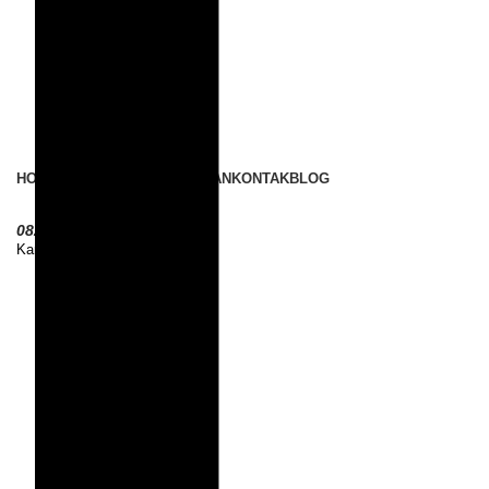
HOME
TENTANG KAMI
LAYANAN
KONTAK
BLOG
0821 3337 4477
Kami Online 24/7
Info Tarif Terbaru
Dapatkan Info Tarif, Penawaran Menarik Dan Promo Terbaru 